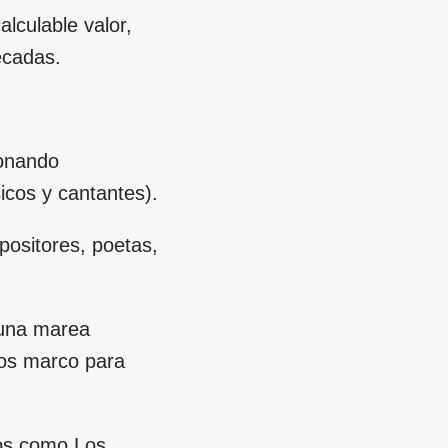
lculable valor,
écadas.
ionando
icos y cantantes).
positores, poetas,
 una marea
nos marco para
ros como Los