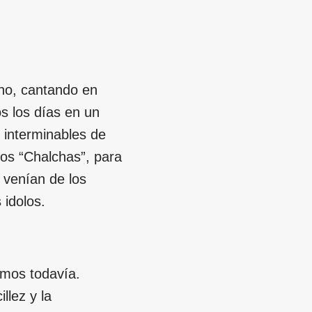
ano, cantando en
os los días en un
s interminables de
los “Chalchas”, para
e venían de los
 idolos.
emos todavía.
llez y la