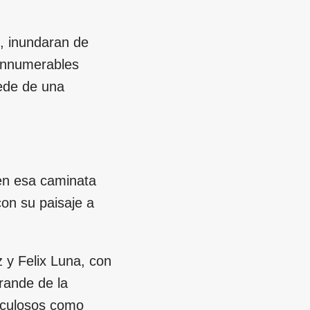
s, inundaran de
 innumerables
ede de una
 en esa caminata
con su paisaje a
z y Felix Luna, con
grande de la
erculosos como