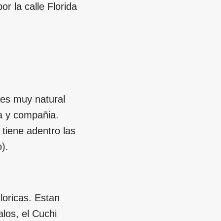
r la calle Florida
 es muy natural
ia y compañia.
tiene adentro las
).
oricas. Estan
los, el Cuchi